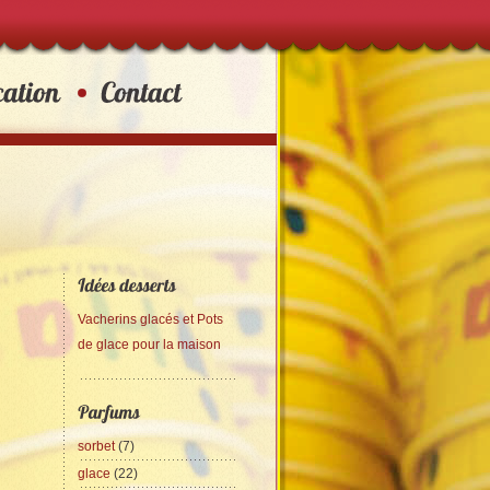
Vacherins glacés et Pots
de glace pour la maison
sorbet
(7)
glace
(22)